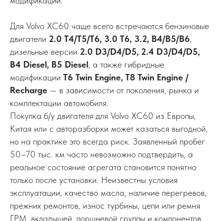
модификаций.
Для Volvo XC60 чаще всего встречаются бензиновые
двигатели
2.0 T4/T5/T6, 3.0 T6, 3.2, B4/B5/B6
,
дизельные версии
2.0 D3/D4/D5, 2.4 D3/D4/D5,
B4 Diesel, B5 Diesel
, а также гибридные
модификации
T6 Twin Engine, T8 Twin Engine /
Recharge
— в зависимости от поколения, рынка и
комплектации автомобиля.
Покупка б/у двигателя для Volvo XC60 из Европы,
Китая или с авторазборки может казаться выгодной,
но на практике это всегда риск. Заявленный пробег
50–70 тыс. км часто невозможно подтвердить, а
реальное состояние агрегата становится понятно
только после установки. Неизвестны условия
эксплуатации, качество масла, наличие перегревов,
прежних ремонтов, износ турбины, цепи или ремня
ГРМ, вкладышей, поршневой группы и компонентов