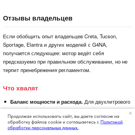
Отзывы владельцев
Если обобщить опыт владельцев Creta, Tucson,
Sportage, Elantra и других моделей с G4NA,
получается следующее: мотор ведёт себя
предсказуемо при правильном обслуживании, но не
терпит пренебрежения регламентом.
Что хвалят
Для двухлитрового
Баланс мощности и расхода.
атмосферника динамика и расход считаются
Продолжая использовать сайт, вы даете согласие на
адекватными для повседневной езды.
обработку файлов cookie и соглашаетесь с
Политикой
обработки персональных данных.
Для многих регионов это плюс
Работу на АИ‑92.