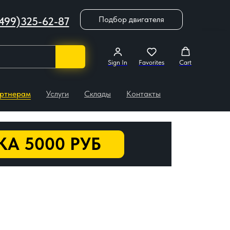
Подбор двигателя
499)325-62-87
Sign In
Favorites
Cart
ртнерам
Услуги
Склады
Контакты
А 5000 РУБ