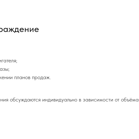
граждение
гателя;
азы;
жении планов продаж.
ения обсуждаются индивидуально в зависимости от объём