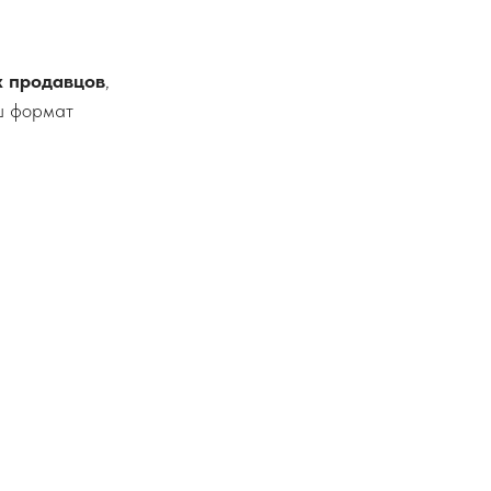
х продавцов
,
аш формат