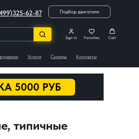
Подбор двигателя
499)325-62-87
Sign In
Favorites
Cart
ртнерам
Услуги
Склады
Контакты
А 5000 РУБ
е, типичные