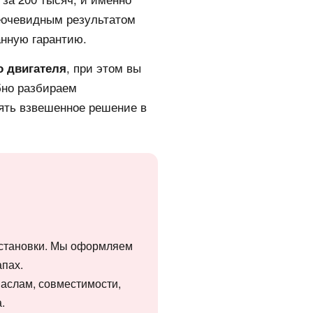
неочевидным результатом
анную гарантию.
, при этом вы
о двигателя
бно разбираем
ять взвешенное решение в
 установки. Мы оформляем
апах.
маслам, совместимости,
.