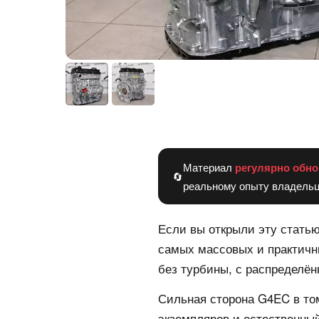
Материал
регулярно обно
🔄
реальному опыту владельц
Если вы открыли эту статью
самых массовых и практич
без турбины, с распределён
Сильная сторона G4EC в том
экземпляров и естественный