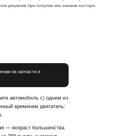
ное решение при покупке или замене мотора.
енам на запчасти и
аете автомобиль с) одним из
ренный временем двигатель:
ы.
бая — возраст большинства
 за 200 тысяч, и именно