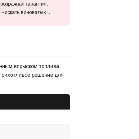
прозрачная гарантия,
о «искать виноватых».
ённым впрыском топлива
еприхотливое решение для