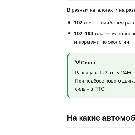
В разных каталогах и на р
— наиболее распр
102 л.с.
— исполнения
102–103 л.с.
и нормами по экологии.
💡 Совет
Разница в 1–2 л.с. у G4E
При подборе нового двиг
силы» в ПТС.
На какие автомоб