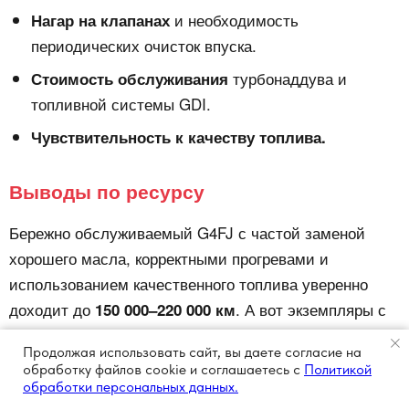
и необходимость
Нагар на клапанах
периодических очисток впуска.
турбонаддува и
Стоимость обслуживания
топливной системы GDI.
Чувствительность к качеству топлива.
Выводы по ресурсу
Бережно обслуживаемый G4FJ с частой заменой
хорошего масла, корректными прогревами и
использованием качественного топлива уверенно
доходит до
. А вот экземпляры с
150 000–220 000 км
редким ТО, дешёвым маслом и постоянными
Продолжая использовать сайт, вы даете согласие на
перегрузками могут потребовать серьёзного ремонта
обработку файлов cookie и соглашаетесь с
Политикой
уже к
. При покупке б/у машины с
100 000–130 000 км
обработки персональных данных.