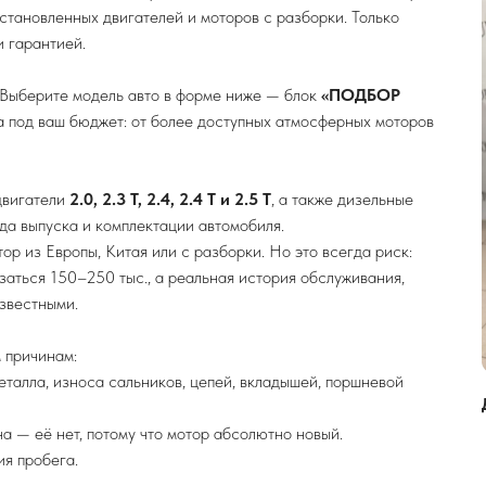
становленных двигателей и моторов с разборки. Только
 гарантией.
 Выберите модель авто в форме ниже — блок
«ПОДБОР
а под ваш бюджет: от более доступных атмосферных моторов
двигатели
2.0, 2.3 T, 2.4, 2.4 T и 2.5 T
, а также дизельные
да выпуска и комплектации автомобиля.
р из Европы, Китая или с разборки. Но это всегда риск:
заться 150–250 тыс., а реальная история обслуживания,
звестными.
 причинам:
еталла, износа сальников, цепей, вкладышей, поршневой
а — её нет, потому что мотор абсолютно новый.
я пробега.