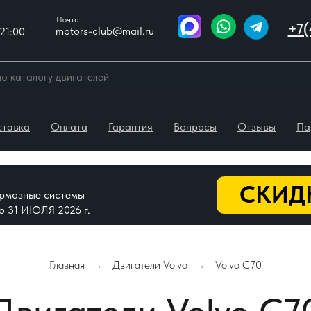
Почта
+7(
motors-club@mail.ru
21:00
ставка
Оплата
Гарантия
Вопросы
Отзывы
Па
СКИДК
тормозные системы
До 31 ИЮЛЯ 2026 г.
Главная
Двигатели Volvo
Volvo С70
→
→