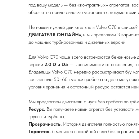
под вашу модель — без «контрактных» агрегатов, вос
абсолютно новые силовые установки с документами и
Не нашли нужный двигатель для Volvo C70 в списке?
ДВИГАТЕЛЯ ОНЛАЙН»
, и мы предложим 3 вариант
до мощных турбированных и дизельных версий.
Для Volvo C70 чаще всего встречаются бензиновые 
версии
2.0 D и D5
— в зависимости от поколения, го
Владельцы Volvo C70 нередко рассматривают б/у мото
заявленные 50–60 тыс. км пробега на деле могут ока
условия хранения и остаточный ресурс остаются неи
Мы предлагаем двигатели с нуля без пробега по трём
Ресурс.
Вы получаете новый агрегат без усталости м
группы и турбины.
Прозрачность.
История двигателя полностью понятн
Гарантия.
6 месяцев спокойной езды без ограничени