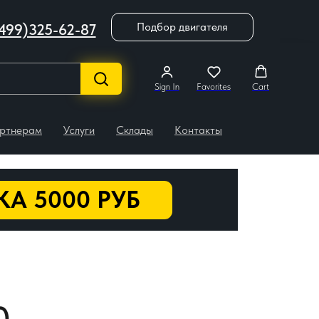
Подбор двигателя
499)325-62-87
Sign In
Favorites
Cart
ртнерам
Услуги
Склады
Контакты
А 5000 РУБ