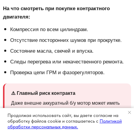
На что смотреть при покупке контрактного
двигателя:
Компрессия по всем цилиндрам.
Отсутствие посторонних шумов при прокрутке.
Состояние масла, свечей и впуска.
Следы перегрева или некачественного ремонта.
Проверка цепи ГРМ и фазорегуляторов.
⚠️ Главный риск контракта
Даже внешне аккуратный б/у мотор может иметь
скрытый износ, который проявится через 20-40
Продолжая использовать сайт, вы даете согласие на
тысяч километров. Новый двигатель снимает этот
обработку файлов cookie и соглашаетесь с
Политикой
риск и даёт предсказуемый старт эксплуатации.
обработки персональных данных.