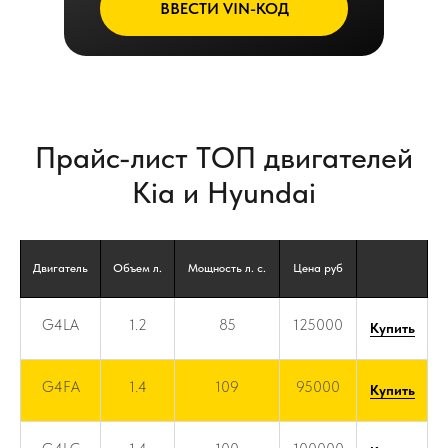
ВВЕСТИ VIN-КОД
Прайс-лист ТОП двигателей
Kia и Hyundai
Двигатель
Объем л.
Мощность л. с.
Цена руб
G4LA
1.2
85
125000
Купить
G4FA
1.4
109
95000
Купить