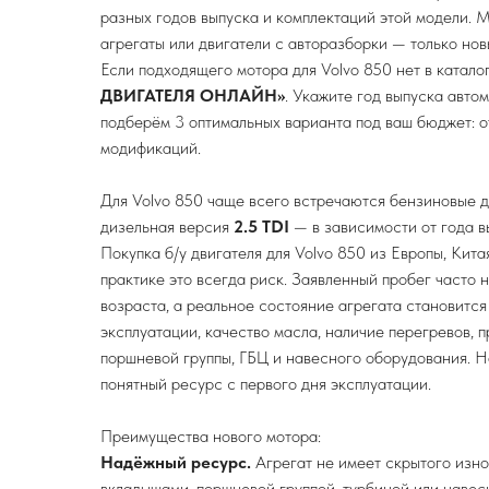
разных годов выпуска и комплектаций этой модели. 
агрегаты или двигатели с авторазборки — только нов
Если подходящего мотора для Volvo 850 нет в катало
ДВИГАТЕЛЯ ОНЛАЙН»
. Укажите год выпуска авто
подберём 3 оптимальных варианта под ваш бюджет: 
модификаций.
Для Volvo 850 чаще всего встречаются бензиновые 
дизельная версия
2.5 TDI
— в зависимости от года в
Покупка б/у двигателя для Volvo 850 из Европы, Кита
практике это всегда риск. Заявленный пробег часто 
возраста, а реальное состояние агрегата становится
эксплуатации, качество масла, наличие перегревов, 
поршневой группы, ГБЦ и навесного оборудования. Но
понятный ресурс с первого дня эксплуатации.
Преимущества нового мотора:
Надёжный ресурс.
Агрегат не имеет скрытого изно
вкладышами, поршневой группой, турбиной или наве