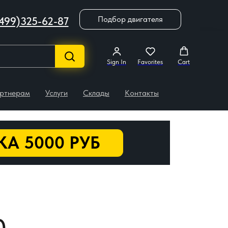
Подбор двигателя
499)325-62-87
Sign In
Favorites
Cart
ртнерам
Услуги
Склады
Контакты
А 5000 РУБ