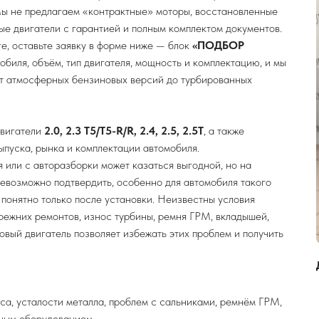
Мы не предлагаем «контрактные» моторы, восстановленные
ые двигатели с гарантией и полным комплектом документов.
ге, оставьте заявку в форме ниже — блок
«ПОДБОР
мобиля, объём, тип двигателя, мощность и комплектацию, и мы
от атмосферных бензиновых версий до турбированных
двигатели
2.0, 2.3 T5/T5-R/R, 2.4, 2.5, 2.5T
, а также
ыпуска, рынка и комплектации автомобиля.
я или с авторазборки может казаться выгодной, но на
невозможно подтвердить, особенно для автомобиля такого
 понятно только после установки. Неизвестны условия
прежних ремонтов, износ турбины, ремня ГРМ, вкладышей,
вый двигатель позволяет избежать этих проблем и получить
са, усталости металла, проблем с сальниками, ремнём ГРМ,
сным оборудованием.