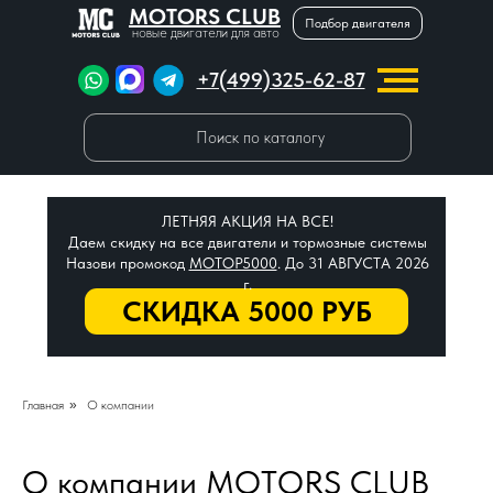
MOTORS CLUB
Подбор двигателя
новые двигатели для авто
+7(499)325-62-87
Поиск по каталогу
ЛЕТНЯЯ АКЦИЯ НА ВСЕ!
Даем скидку на все двигатели и тормозные системы
Назови промокод
МОТОР5000
. До 31 АВГУСТА 2026
г.
СКИДКА 5000 РУБ
Главная
»
О компании
О компании MOTORS CLUB