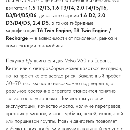
Для Volvo V60 чаще всего встречаются бензиновые
двигатели
1.5 T2/T3, 1.6 T3/T4, 2.0 T4/T5/T6,
B3/B4/B5/B6
, дизельные версии
1.6 D2, 2.0
D3/D4/D5, 2.4 D5
, а также гибридные
модификации
T6 Twin Engine, T8 Twin Engine /
Recharge
— в зависимости от поколения, рынка и
комплектации автомобиля.
Покупка б/у двигателя для Volvo V60 из Европы,
Китая или с авторазборки может казаться выгодной,
но на практике это всегда риск. Заявленный пробег
50–70 тыс. км часто невозможно подтвердить, а
реальное состояние агрегата становится понятно
только после установки. Неизвестны условия
эксплуатации, качество масла, наличие перегревов,
прежних ремонтов, износ турбины, цепей, вкладышей
или поршневой группы. Новый двигатель позволяет
избежать этих проблем и получить понятный ресурс с