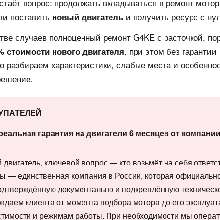
стаёт вопрос: продолжать вкладываться в ремонт мото
ли поставить
и получить ресурс с нул
новый двигатель
стве случаев полноценный ремонт G4KE с расточкой, по
, при этом без гарантии 
% стоимости нового двигателя
но разбираем характеристики, слабые места и особенно
решение.
КУПАТЕЛЕЙ
реальная гарантия на двигатели 6 месяцев от компан
двигатель, ключевой вопрос — кто возьмёт на себя ответст
Мы — единственная компания в России, которая официальн
подтверждённую документально и подкреплённую техническ
ождаем клиента от момента подбора мотора до его эксплуат
естимости и режимам работы. При необходимости мы опера