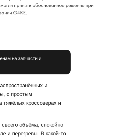
ы могли принять обоснованное решение при
ивании G4KE.
енам на запчасти и
 распространённых и
ны, с простым
а тяжёлых кроссоверах и
 своего объёма, спокойно
ле и перегревы. В какой-то