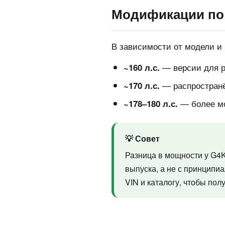
Модификации по
В зависимости от модели и 
— версии для ря
~160 л.с.
— распространё
~170 л.с.
— более мо
~178–180 л.с.
💡 Совет
Разница в мощности у G4K
выпуска, а не с принципи
VIN и каталогу, чтобы по