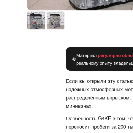
Материал
регулярно обно
🔄
реальному опыту владельц
Если вы открыли эту статью
надёжных атмосферных мот
распределённым впрыском, к
минивэнах.
Особенность G4KE в том, чт
переносит пробеги за 200 т