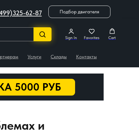
Подбор двигателя
499)325-62-87
Sign In
Favorites
Cart
ртнерам
Услуги
Склады
Контакты
А 5000 РУБ
блемах и