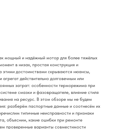
ак мощный и надёжный мотор для более тяжёлых
омент в низах, простая конструкция и
за этими достоинствами скрываются нюансы,
и агрегат действительно долговечным или
тоянных затрат: особенности терморежима при
 системе смазки и фазовращателе, влияние стиля
ивания на ресурс. В этом обзоре мы не будем
ия: разберём паспортные данные и соотнесём их
перечислим типичные неисправности и признаки
та, объясним, какие ошибки при ремонте
жем проверенные варианты совместимости