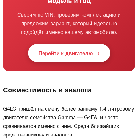
модель и год
Сверим по VIN, проверим комплектацию и
предложим вариант, который идеально
подойдёт именно вашему автомобилю.
Перейти к двигателю →
Совместимость и аналоги
G4LC пришёл на смену более раннему 1.4‑литровому
двигателю семейства Gamma — G4FA, и часто
сравнивается именно с ним. Среди ближайших
«родственников» и аналогов: