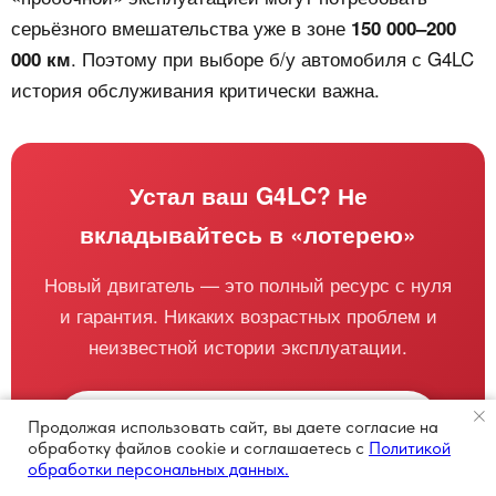
серьёзного вмешательства уже в зоне
150 000–200
. Поэтому при выборе б/у автомобиля с G4LC
000 км
история обслуживания критически важна.
Устал ваш G4LC? Не
вкладывайтесь в «лотерею»
Новый двигатель — это полный ресурс с нуля
и гарантия. Никаких возрастных проблем и
неизвестной истории эксплуатации.
Купить новый двигатель G4LC →
Продолжая использовать сайт, вы даете согласие на
обработку файлов cookie и соглашаетесь с
Политикой
обработки персональных данных.