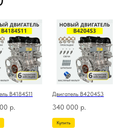
0
ель B4184S11
Двигатель B4204S3
000
р.
340 000
р.
Купить