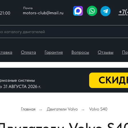
Почта
+7(
motors-club@mail.ru
21:00
ставка
Оплата
Гарантия
Вопросы
Отзывы
Па
СКИДК
тормозные системы
До 31 АВГУСТА 2026 г.
Главная
Двигатели Volvo
Volvo S40
→
→