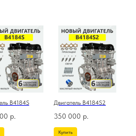
ель B4184S
Двигатель B4184S2
000
р.
350 000
р.
Купить