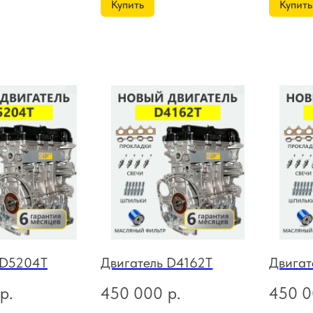
Купить
Купить
 D5204T
Двигатель D4162T
Двигат
р.
450 000
р.
450 