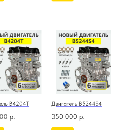
ель B4204T
Двигатель B5244S4
000
р.
350 000
р.