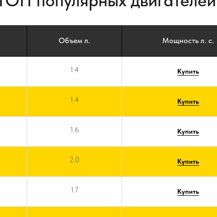
ТОП популярных двигателей
Объем л.
Мощность л. с.
1.4
Купить
1.4
Купить
1.6
Купить
2.0
Купить
1.7
Купить