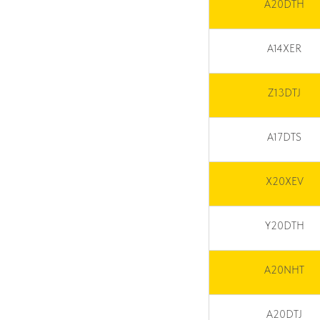
A20DTH
A14XER
Z13DTJ
A17DTS
X20XEV
Y20DTH
A20NHT
A20DTJ