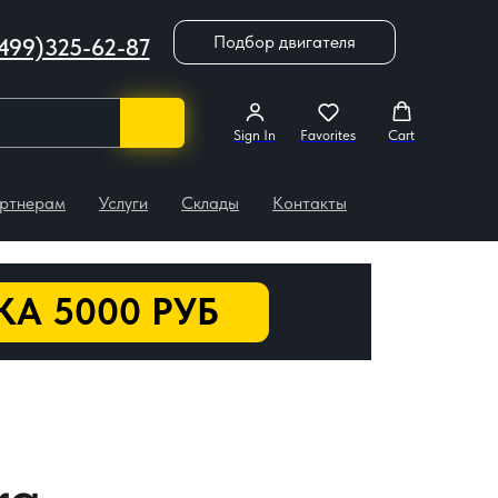
Подбор двигателя
499)325-62-87
Sign In
Favorites
Cart
ртнерам
Услуги
Склады
Контакты
А 5000 РУБ