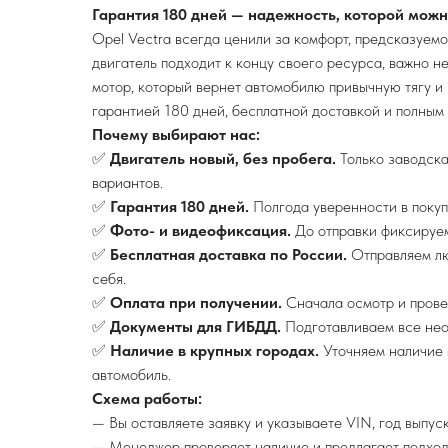
Гарантия 180 дней — надежность, которой можн
Opel Vectra всегда ценили за комфорт, предсказуем
двигатель подходит к концу своего ресурса, важно н
мотор, который вернет автомобилю привычную тягу и
гарантией 180 дней, бесплатной доставкой и полным
Почему выбирают нас:
✅
Двигатель новый, без пробега.
Только заводска
вариантов.
✅
Гарантия 180 дней.
Полгода уверенности в покуп
✅
Фото- и видеофиксация.
До отправки фиксируем
✅
Бесплатная доставка по России.
Отправляем лю
себя.
✅
Оплата при получении.
Сначала осмотр и провер
✅
Документы для ГИБДД.
Подготавливаем все нео
✅
Наличие в крупных городах.
Уточняем наличие 
автомобиль.
Схема работы:
— Вы оставляете заявку и указываете VIN, год выпуск
— Менеджер проверяет наличие и предлагает подход