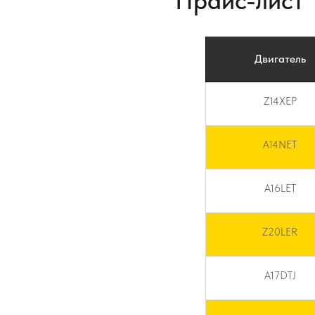
Прайс-лист 
Двигатель
Z14XEP
A14NET
A16LET
Z20LER
A17DTJ