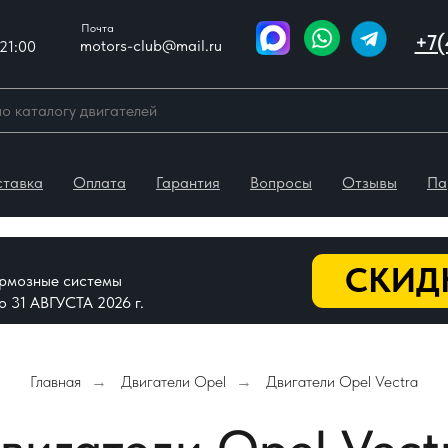
Почта
+7(
motors-club@mail.ru
21:00
ставка
Оплата
Гарантия
Вопросы
Отзывы
Па
СКИДК
тормозные системы
До 31 АВГУСТА 2026 г.
Главная
Двигатели Opel
Двигатели Opel Vectra
→
→