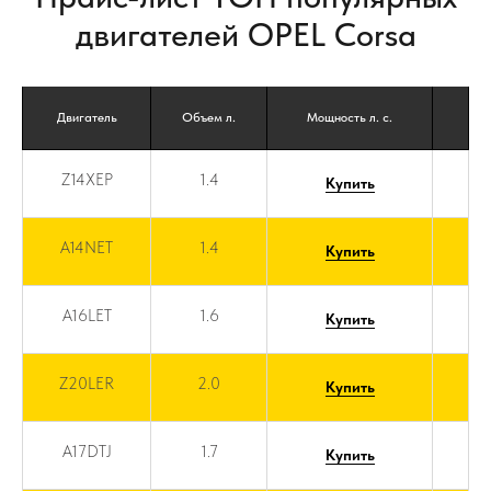
двигателей OPEL Corsa
Двигатель
Объем л.
Мощность л. с.
Z14XEP
1.4
Купить
A14NET
1.4
Купить
A16LET
1.6
Купить
Z20LER
2.0
Купить
A17DTJ
1.7
Купить