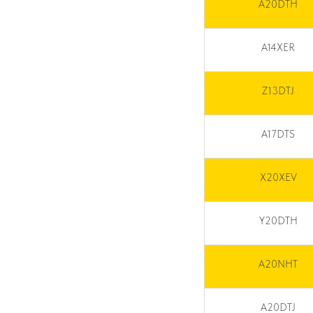
A20DTH
A14XER
Z13DTJ
A17DTS
X20XEV
Y20DTH
A20NHT
A20DTJ