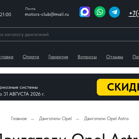
Почта
+7(
motors-club@mail.ru
21:00
ставка
Оплата
Гарантия
Вопросы
Отзывы
Па
СКИДК
тормозные системы
До 31 АВГУСТА 2026 г.
Главная
Двигатели Opel
Двигатели Opel Astra
→
→