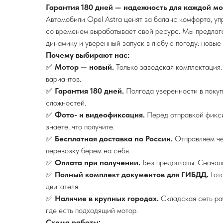
Гарантия 180 дней — надежность для каждой м
Автомобили Opel Astra ценят за баланс комфорта, у
со временем вырабатывает свой ресурс. Мы предла
динамику и уверенный запуск в любую погоду: новые 
Почему выбирают нас:
✅
Мотор — новый.
Только заводская комплектация.
вариантов.
✅
Гарантия 180 дней.
Полгода уверенности в покуп
сложностей.
✅
Фото- и видеофиксация.
Перед отправкой фикси
знаете, что получите.
✅
Бесплатная доставка по России.
Отправляем че
перевозку берем на себя.
✅
Оплата при получении.
Без предоплаты. Сначала
✅
Полный комплект документов для ГИБДД.
Гот
двигателя.
✅
Наличие в крупных городах.
Складская сеть ра
где есть подходящий мотор.
Схема работы: