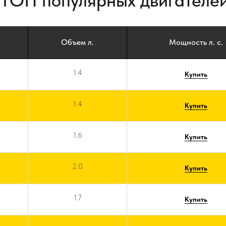
 ТОП популярных двигателей
Объем л.
Мощность л. с.
1.4
Купить
1.4
Купить
1.6
Купить
2.0
Купить
1.7
Купить