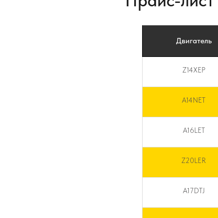
Прайс-лист
Двигатель
Z14XEP
A14NET
A16LET
Z20LER
A17DTJ