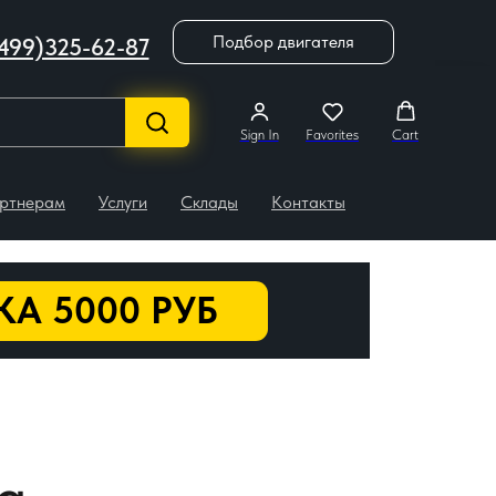
Подбор двигателя
499)325-62-87
Sign In
Favorites
Cart
ртнерам
Услуги
Склады
Контакты
А 5000 РУБ