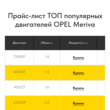
Прайс-лист ТОП популярных
двигателей OPEL Meriva
Двигатель
Объем л.
Мощность л. с.
Z14XEP
1.4
Купить
A14NET
1.4
Купить
A16LET
1.6
Купить
Z20LER
2.0
Купить