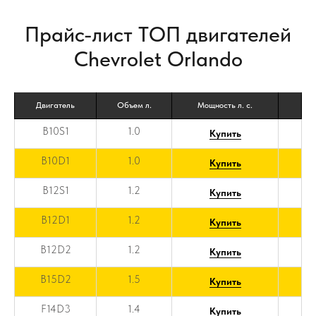
Прайс-лист ТОП двигателей
Chevrolet Orlando
Двигатель
Объем л.
Мощность л. с.
B10S1
1.0
Купить
B10D1
1.0
Купить
B12S1
1.2
Купить
B12D1
1.2
Купить
B12D2
1.2
Купить
B15D2
1.5
Купить
F14D3
1.4
Купить