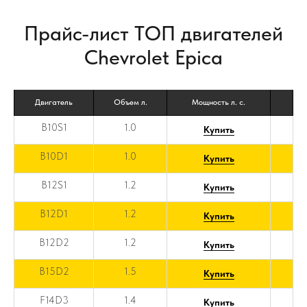
Прайс-лист ТОП двигателей
Chevrolet Epica
Двигатель
Объем л.
Мощность л. с.
B10S1
1.0
Купить
B10D1
1.0
Купить
B12S1
1.2
Купить
B12D1
1.2
Купить
B12D2
1.2
Купить
B15D2
1.5
Купить
F14D3
1.4
Купить