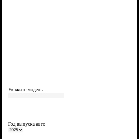
Saab
Seat
Ssangyong
Suzuki
Tank
Укажите модель
Год выпуска авто