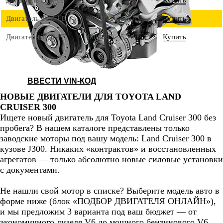
Двигатель 2UZ-FE
480000
4.7 л
Купить
Двигатель 3UR-FE
480000
5.7 л
Купить
ВВЕСТИ VIN-КОД
НОВЫЕ ДВИГАТЕЛИ ДЛЯ TOYOTA LAND
CRUISER 300
Подбор нового двигателя по
Ищете новый двигатель для Toyota Land Cruiser 300 без
VIN-коду: 100% гарантия
пробега? В нашем каталоге представлены только
совместимости
заводские моторы под вашу модель: Land Cruiser 300 в
кузове J300. Никаких «контрактов» и восстановленных
агрегатов — только абсолютно новые силовые установки
с документами.
Не нашли свой мотор в списке? Выберите модель авто в
форме ниже (блок «ПОДБОР ДВИГАТЕЛЯ ОНЛАЙН»),
и мы предложим 3 варианта под ваш бюджет — от
экономичного дизеля V6 до мощного бензинового V6.