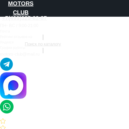
MOTORS
CLUB
+7(499)325-62-87
новые двигатели для
ПН- ВС / 9:00-21:00
авто
Почта
Рейтинг отзывов на
Яндексе
Поиск по каталогу
Подбор двигателя
График работы
motors-club@mail.ru