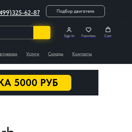
Подбор двигателя
499)325-62-87
Sign In
Favorites
Cart
ртнерам
Услуги
Склады
Контакты
А 5000 РУБ