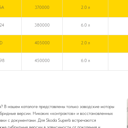
GA
370000
2.0 л
824
380000
6.0 л
KD
405000
2.0 л
398
450000
6.0 л
а? В нашем каталоге представлены только заводские моторы
гибридные версии. Никаких «контрактов» и восстановленных
вки с документами. Для Skoda Superb встречаются
 а также гибридные версии в зависимости от поколения и