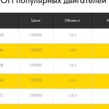
ТОП популярных двигателей 
Цена
Объем л.
М
VB
170000
1.6 л
NA
170000
1.6 л
NB
170000
1.6 л
VA
175000
1.6 л
13
210000
2.0 л