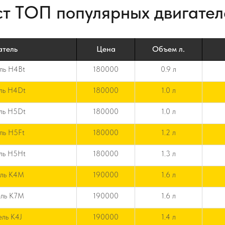
т ТОП популярных двигател
атель
Цена
Объем л.
ль H4Bt
180000
0.9 л
ль H4Dt
180000
1.0 л
ль H5Dt
180000
1.0 л
ль H5Ft
180000
1.2 л
ль H5Ht
180000
1.3 л
ель K4M
190000
1.6 л
ель K7M
190000
1.6 л
ель K4J
190000
1.4 л