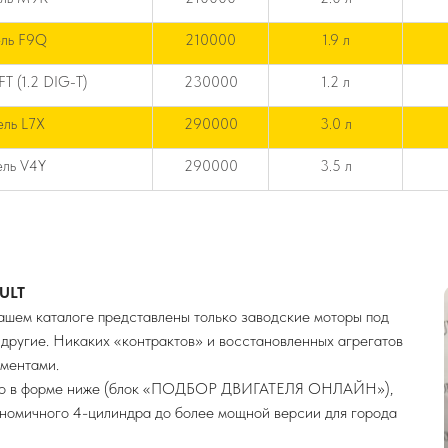
ель F9Q
210000
1.9 л
T (1.2 DIG-T)
230000
1.2 л
ель L7X
290000
3.0 л
ель V4Y
290000
3.5 л
ULT
нашем каталоге представлены только заводские моторы под
 и другие. Никаких «контрактов» и восстановленных агрегатов
ументами.
авто в форме ниже (блок «ПОДБОР ДВИГАТЕЛЯ ОНЛАЙН»),
ономичного 4-цилиндра до более мощной версии для города