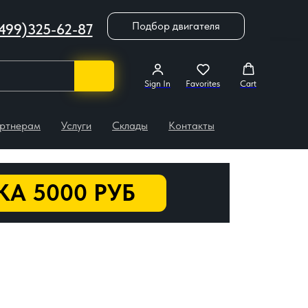
Подбор двигателя
499)325-62-87
Sign In
Favorites
Cart
ртнерам
Услуги
Склады
Контакты
А 5000 РУБ