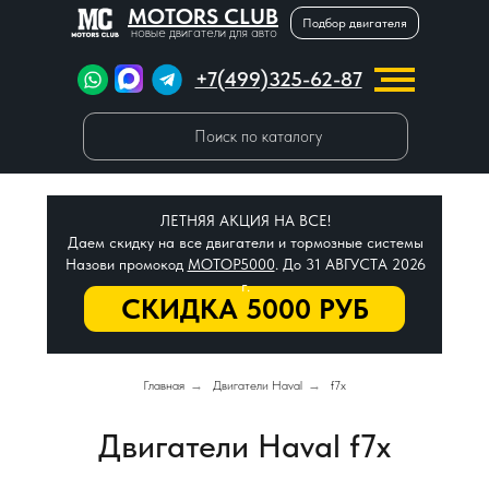
MOTORS CLUB
Подбор двигателя
новые двигатели для авто
+7(499)325-62-87
Поиск по каталогу
ЛЕТНЯЯ АКЦИЯ НА ВСЕ!
Даем скидку на все двигатели и тормозные системы
Назови промокод
МОТОР5000
. До 31 АВГУСТА 2026
г.
СКИДКА 5000 РУБ
Главная
→
Двигатели Haval
→
f7x
Двигатели Haval f7x