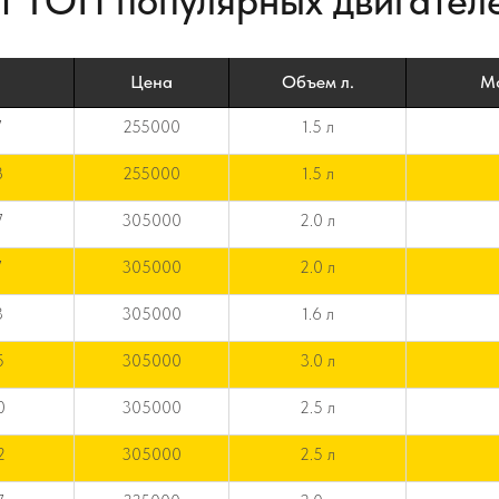
т ТОП популярных двигате
Цена
Объем л.
Мо
7
255000
1.5 л
8
255000
1.5 л
7
305000
2.0 л
7
305000
2.0 л
3
305000
1.6 л
5
305000
3.0 л
0
305000
2.5 л
2
305000
2.5 л