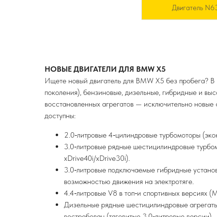
Двигатель N6
НОВЫЕ ДВИГАТЕЛИ ДЛЯ BMW X5
Ищете новый двигатель для BMW X5 без пробега? В 
поколения), бензиновые, дизельные, гибридные и вы
восстановленных агрегатов — исключительно новые 
доступны:
2.0‑литровые 4‑цилиндровые турбомоторы (эко
3.0‑литровые рядные шестицилиндровые турбом
xDrive40i/xDrive30i).
3.0‑литровые подключаемые гибридные устано
возможностью движения на электротяге.
4.4‑литровые V8 в топ‑и спортивных версиях (
Дизельные рядные шестицилиндровые агрегаты 
востребован (тяговитые 3.0‑литровые версии).