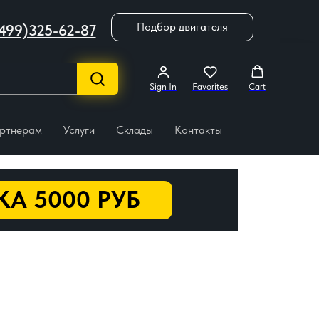
Подбор двигателя
499)325-62-87
Sign In
Favorites
Cart
ртнерам
Услуги
Склады
Контакты
А 5000 РУБ