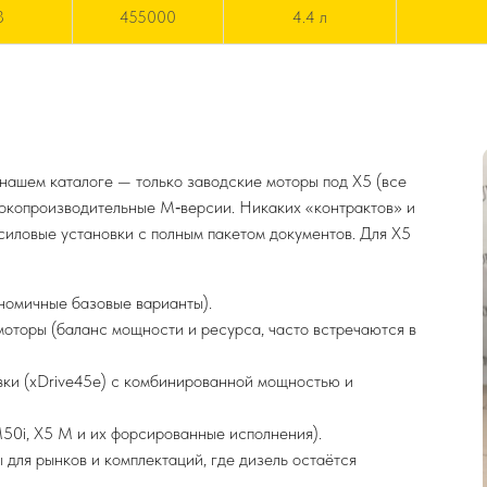
3
455000
4.4 л
нашем каталоге — только заводские моторы под X5 (все
сокопроизводительные M‑версии. Никаких «контрактов» и
силовые установки с полным пакетом документов. Для X5
номичные базовые варианты).
оторы (баланс мощности и ресурса, часто встречаются в
вки (xDrive45e) с комбинированной мощностью и
M50i, X5 M и их форсированные исполнения).
для рынков и комплектаций, где дизель остаётся