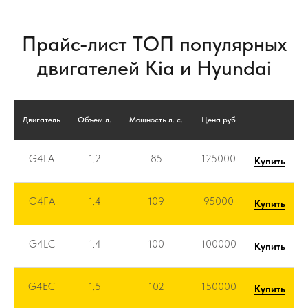
Прайс-лист ТОП популярных
двигателей Kia и Hyundai
Двигатель
Объем л.
Мощность л. с.
Цена руб
G4LA
1.2
85
125000
Купить
G4FA
1.4
109
95000
Купить
G4LC
1.4
100
100000
Купить
G4EC
1.5
102
150000
Купить