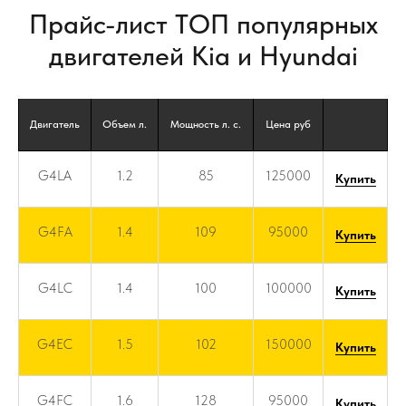
Прайс-лист ТОП популярных
двигателей Kia и Hyundai
Двигатель
Объем л.
Мощность л. с.
Цена руб
G4LA
1.2
85
125000
Купить
G4FA
1.4
109
95000
Купить
G4LC
1.4
100
100000
Купить
G4EC
1.5
102
150000
Купить
G4FC
1.6
128
95000
Купить