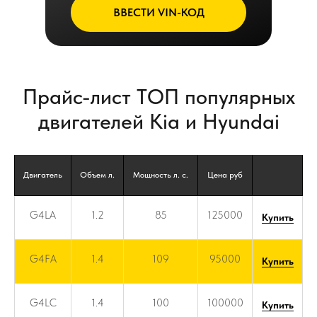
ВВЕСТИ VIN-КОД
Прайс-лист ТОП популярных
двигателей Kia и Hyundai
Двигатель
Объем л.
Мощность л. с.
Цена руб
G4LA
1.2
85
125000
Купить
G4FA
1.4
109
95000
Купить
G4LC
1.4
100
100000
Купить