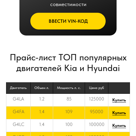
совместимости
ВВЕСТИ VIN-КОД
Прайс-лист ТОП популярных
двигателей Kia и Hyundai
Двигатель
Объем л.
Мощность л. с.
Цена руб
G4LA
1.2
85
125000
Купить
G4FA
1.4
109
95000
Купить
G4LC
1.4
100
100000
Купить