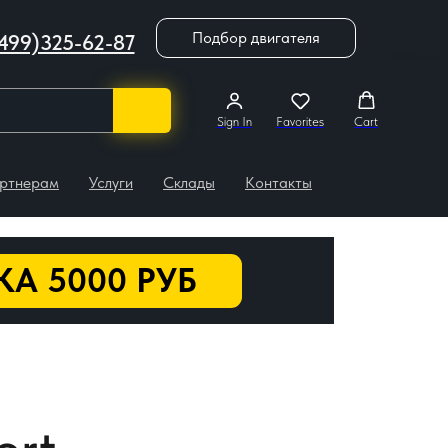
Подбор двигателя
499)325-62-87
Sign In
Favorites
Cart
ртнерам
Услуги
Склады
Контакты
А 5000 РУБ