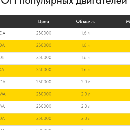
ОП популярных двигателей 
Цена
Объем л.
М
XDA
250000
1.6 л
YDA
250000
1.6 л
QDB
250000
1.6 л
DA
250000
1.6 л
ODA
250000
2.0 л
OWA
250000
2.0 л
EWA
250000
2.0 л
FDA
250000
2.0 л