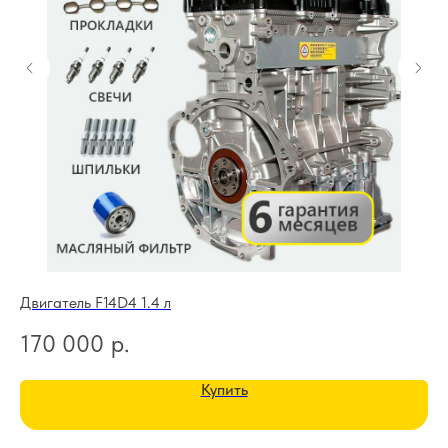
Двигатель F14D4 1.4 л
Дв
170 000
р.
3
Купить