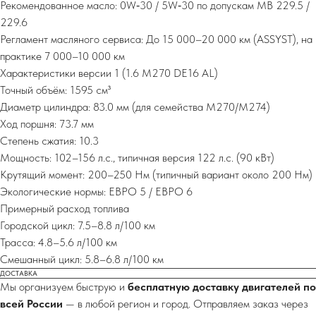
Рекомендованное масло: 0W‑30 / 5W‑30 по допускам MB 229.5 /
229.6
Регламент масляного сервиса: До 15 000–20 000 км (ASSYST), на
практике 7 000–10 000 км
Характеристики версии 1 (1.6 M270 DE16 AL)
Точный объём: 1595 см³
Диаметр цилиндра: 83.0 мм (для семейства M270/M274)
Ход поршня: 73.7 мм
Степень сжатия: 10.3
Мощность: 102–156 л.с., типичная версия 122 л.с. (90 кВт)
Крутящий момент: 200–250 Нм (типичный вариант около 200 Нм)
Экологические нормы: ЕВРО 5 / ЕВРО 6
Примерный расход топлива
Городской цикл: 7.5–8.8 л/100 км
Трасса: 4.8–5.6 л/100 км
Смешанный цикл: 5.8–6.8 л/100 км
ДОСТАВКА
Мы организуем быструю и
бесплатную доставку двигателей по
всей России
— в любой регион и город. Отправляем заказ через