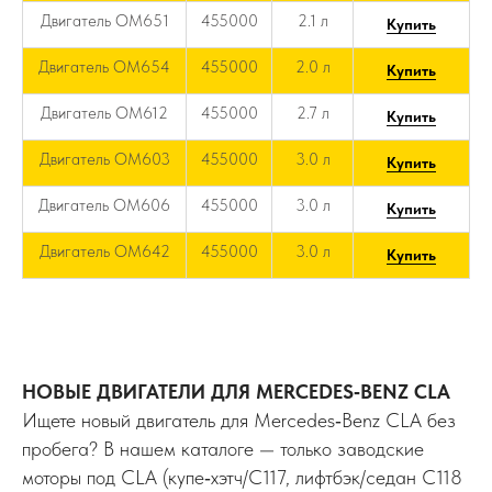
Двигатель OM651
455000
2.1 л
Купить
Двигатель OM654
455000
2.0 л
Купить
Двигатель OM612
455000
2.7 л
Купить
Двигатель OM603
455000
3.0 л
Купить
Двигатель OM606
455000
3.0 л
Купить
Двигатель OM642
455000
3.0 л
Купить
НОВЫЕ ДВИГАТЕЛИ ДЛЯ MERCEDES‑BENZ CLA
Ищете новый двигатель для Mercedes‑Benz CLA без
пробега? В нашем каталоге — только заводские
моторы под CLA (купе‑хэтч/C117, лифтбэк/седан C118