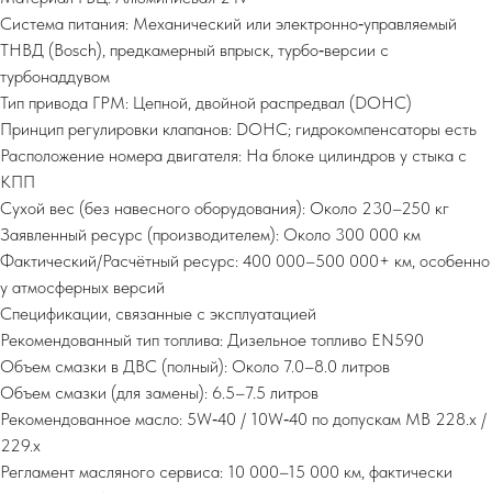
Система питания: Механический или электронно‑управляемый
ТНВД (Bosch), предкамерный впрыск, турбо‑версии с
турбонаддувом
Тип привода ГРМ: Цепной, двойной распредвал (DOHC)
Принцип регулировки клапанов: DOHC; гидрокомпенсаторы есть
Расположение номера двигателя: На блоке цилиндров у стыка с
КПП
Сухой вес (без навесного оборудования): Около 230–250 кг
Заявленный ресурс (производителем): Около 300 000 км
Фактический/Расчётный ресурс: 400 000–500 000+ км, особенно
у атмосферных версий
Спецификации, связанные с эксплуатацией
Рекомендованный тип топлива: Дизельное топливо EN590
Объем смазки в ДВС (полный): Около 7.0–8.0 литров
Объем смазки (для замены): 6.5–7.5 литров
Рекомендованное масло: 5W‑40 / 10W‑40 по допускам MB 228.x /
229.x
Регламент масляного сервиса: 10 000–15 000 км, фактически