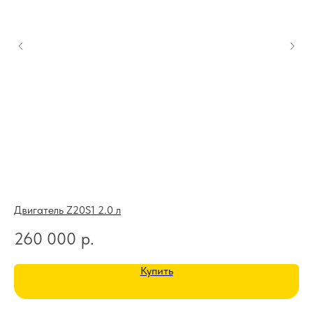
Двигатель Z20S1 2.0 л
Дв
260 000
р.
1
Купить