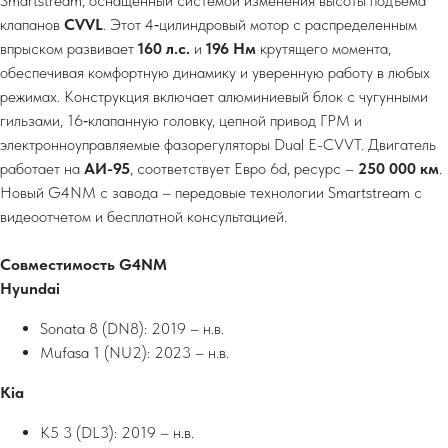
Smartstream, оснащенный системой изменения высоты подъема
клапанов
CVVL
. Этот 4‑цилиндровый мотор с распределенным
впрыском развивает
160 л.с.
и
196 Нм
крутящего момента,
обеспечивая комфортную динамику и уверенную работу в любых
режимах. Конструкция включает алюминиевый блок с чугунными
гильзами, 16‑клапанную головку, цепной привод ГРМ и
электронноуправляемые фазорегуляторы Dual E-CVVT. Двигатель
работает на
АИ-95
, соответствует Евро 6d, ресурс –
250 000 км
.
Новый G4NM с завода – передовые технологии Smartstream с
видеоотчетом и бесплатной консультацией.
Совместимость G4NM
Hyundai
Sonata 8 (DN8): 2019 – н.в.
Mufasa 1 (NU2): 2023 – н.в.
Kia
K5 3 (DL3): 2019 – н.в.