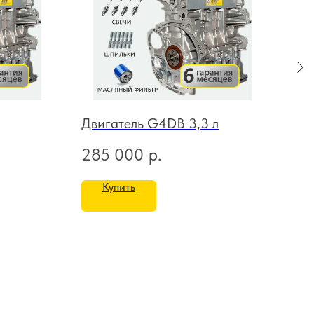
Двигатель G4DB 3,3 л
Дви
285 000
р.
18
Купить