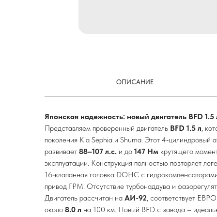
ОПИСАНИЕ
Японская надежность: новый двигатель BFD 1.5 
Представляем проверенный двигатель
BFD 1.5 л
, ко
поколения Kia Sephia и Shuma. Этот 4‑цилиндровый
развивает
88–107 л.с.
и до
147 Нм
крутящего момент
эксплуатации. Конструкция полностью повторяет ле
16‑клапанная головка DOHC с гидрокомпенсаторами
привод ГРМ. Отсутствие турбонаддува и фазорегулят
Двигатель рассчитан на
АИ-92
, соответствует ЕВРО
около
8.0 л
на 100 км. Новый BFD с завода – идеаль