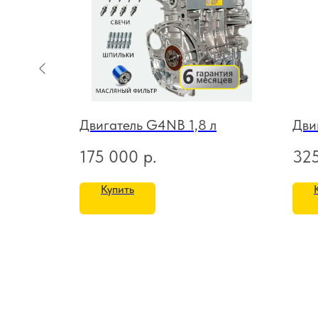
л
Двигатель G4NB 1,8 л
Дви
175 000
р.
32
Купить