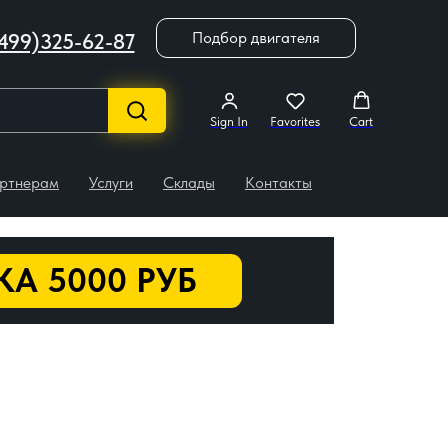
Подбор двигателя
499)325-62-87
Sign In
Favorites
Cart
ртнерам
Услуги
Склады
Контакты
А 5000 РУБ