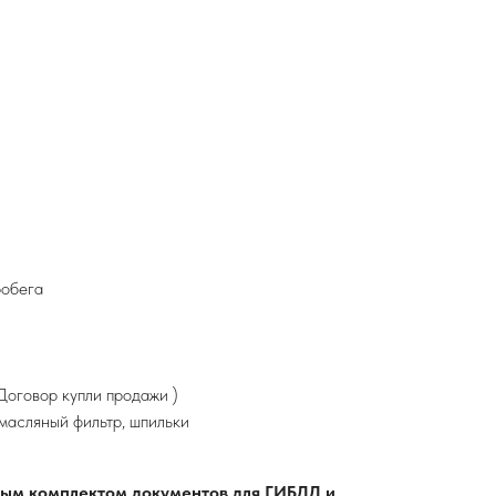
робега
оговор купли продажи )
 масляный фильтр, шпильки
лным комплектом документов для ГИБДД и