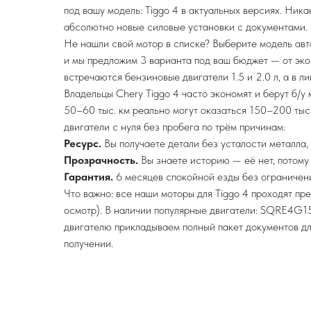
под вашу модель: Tiggo 4 в актуальных версиях. Ник
абсолютно новые силовые установки с документами.
Не нашли свой мотор в списке? Выберите модель 
и мы предложим 3 варианта под ваш бюджет — от экон
встречаются бензиновые двигатели 1.5 и 2.0 л, а в л
Владельцы Chery Tiggo 4 часто экономят и берут б/у 
50–60 тыс. км реально могут оказаться 150–200 тыс
двигатели с нуля без пробега по трём причинам:
Ресурс.
Вы получаете детали без усталости металла,
Прозрачность.
Вы знаете историю — её нет, потому 
Гарантия.
6 месяцев спокойной езды без ограничени
Что важно: все наши моторы для Tiggo 4 проходят п
осмотр). В наличии популярные двигатели: SQRE4G
двигателю прикладываем полный пакет документов д
получении.