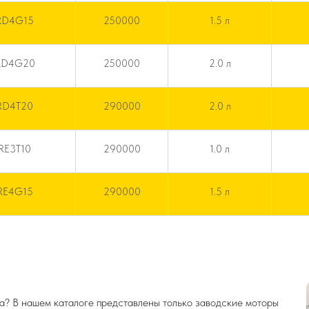
QRD4G15
250000
1.5 л
QRD4G20
250000
2.0 л
QRD4T20
290000
2.0 л
RE3T10
290000
1.0 л
QRE4G15
290000
1.5 л
га? В нашем каталоге представлены только заводские моторы