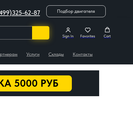
Подбор двигателя
499)325-62-87
Sign In
Favorites
Cart
ртнерам
Услуги
Склады
Контакты
А 5000 РУБ