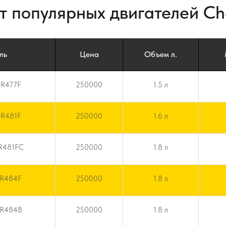
т популярных двигателей Che
ль
Цена
Объем л.
QR477F
250000
1.5 л
QR481F
250000
1.6 л
QR481FC
250000
1.8 л
QR484F
250000
1.8 л
QR484B
250000
1.8 л