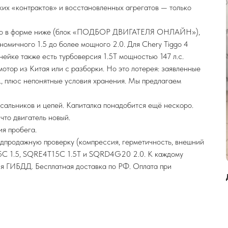
аких «контрактов» и восстановленных агрегатов — только
авто в форме ниже (блок «ПОДБОР ДВИГАТЕЛЯ ОНЛАЙН»),
омичного 1.5 до более мощного 2.0. Для Chery Tiggo 4
инейке также есть турбоверсия 1.5T мощностью 147 л.с.
мотор из Китая или с разборки. Но это лотерея: заявленные
., плюс непонятные условия хранения. Мы предлагаем
 сальников и цепей. Капиталка понадобится ещё нескоро.
что двигатель новый.
я пробега.
редпродажную проверку (компрессия, герметичность, внешний
15C 1.5, SQRE4T15C 1.5T и SQRD4G20 2.0. К каждому
ля ГИБДД. Бесплатная доставка по РФ. Оплата при