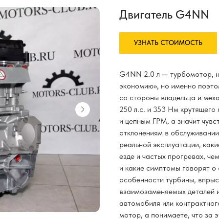
Двигатель G4NN
УЗНАТЬ СТОИМОСТЬ
G4NN 2.0 л — турбомотор, н
экономию», но именно поэто
со стороны владельца и меха
250 л.с. и 353 Нм крутящег
и цепным ГРМ, а значит чувс
отклонениям в обслуживании
реальной эксплуатации, каки
езде и частых прогревах, ч
и какие симптомы говорят о
особенности турбины, впрыс
взаимозаменяемых деталей и
автомобиля или контрактного
мотор, а понимаете, что за 