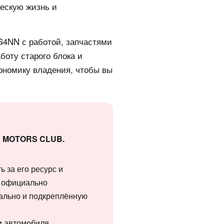
ескую жизнь и
 G4NN с работой, запчастями
аботу старого блока и
кономику владения, чтобы вы
ии MOTORS CLUB.
 за его ресурс и
я официально
тально и подкреплённую
и автомобиля,