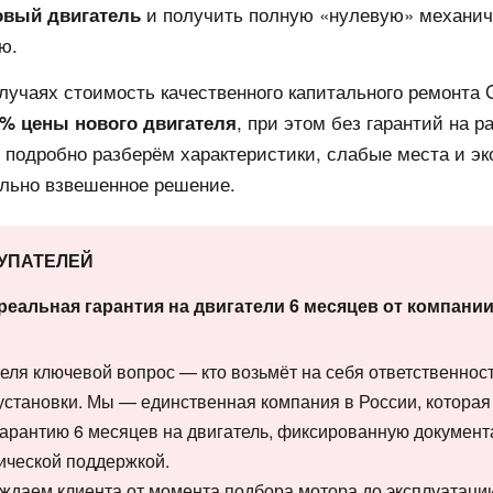
и получить полную «нулевую» механич
овый двигатель
ю.
случаях стоимость качественного капитального ремонта
, при этом без гарантий на р
0% цены нового двигателя
ы подробно разберём характеристики, слабые места и э
льно взвешенное решение.
КУПАТЕЛЕЙ
реальная гарантия на двигатели 6 месяцев от компан
еля ключевой вопрос — кто возьмёт на себя ответственность
установки. Мы — единственная компания в России, котора
гарантию 6 месяцев на двигатель, фиксированную докумен
ической поддержкой.
ождаем клиента от момента подбора мотора до эксплуатаци