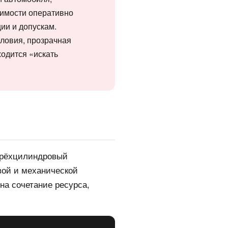
димости оперативно
ии и допускам.
словия, прозрачная
ходится «искать
ырёхцилиндровый
вой и механической
на сочетание ресурса,