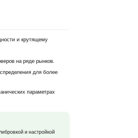
щности и крутящему
веров на ряде рынков.
аспределения для более
ханических параметрах
алибровкой и настройкой