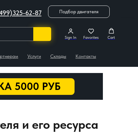
Подбор двигателя
499)325-62-87
Sign In
Favorites
Cart
ртнерам
Услуги
Склады
Контакты
А 5000 РУБ
еля и его ресурса