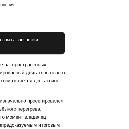
ладения.
енам на запчасти и
лее распространённых
сированный двигатель нового
 этом остаётся достаточно
 изначально проектировался
ьёзного перегрева,
-то момент владелец
непредсказуемым итоговым