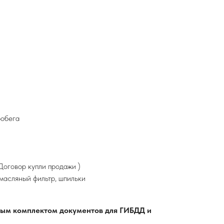
робега
оговор купли продажи )
 масляный фильтр, шпильки
лным комплектом документов для ГИБДД и