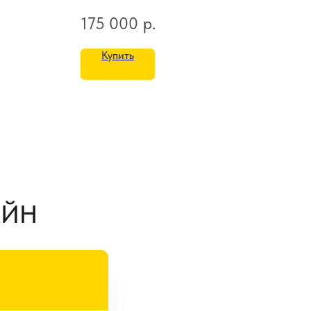
175 000
р.
15
Купить
АЙН