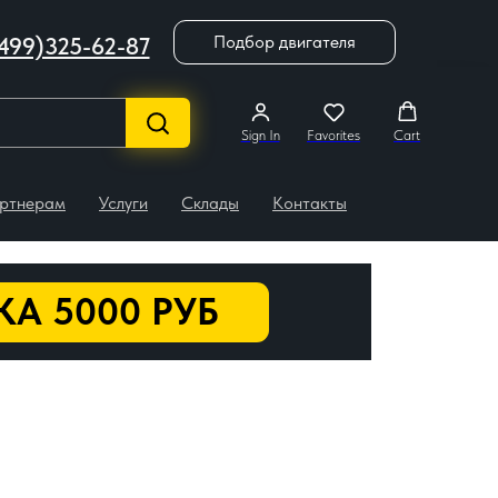
Подбор двигателя
499)325-62-87
Sign In
Favorites
Cart
ртнерам
Услуги
Склады
Контакты
А 5000 РУБ