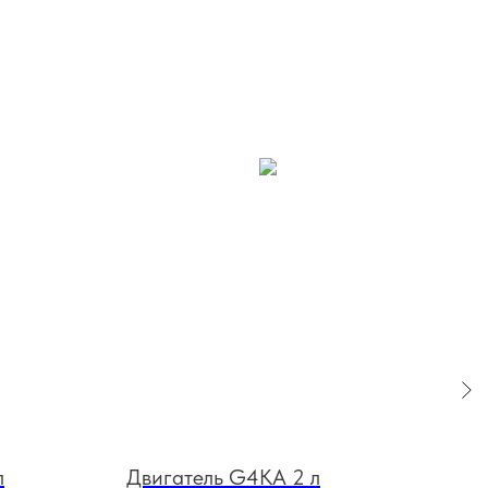
л
Двигатель G4KA 2 л
Дви