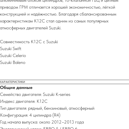
алюминиевым блоком цилиндров, 16-клапанной ГБЦ и цепным
приводом ГРМ отличается хорошей экономичностью, лёгкой
конструкцией и надёжностью. Благодаря сбалансированным
характеристикам K12C стал одним из самых популярных
атмосферных двигателей Suzuki.
Совместимость K12C с Suzuki
Suzuki Swift
Suzuki Celerio
Suzuki Baleno
ХАРАКТЕРИСТИКИ
Общие данные
Семейство двигателя: Suzuki K‑series
Индекс двигателя: K12C
Тип двигателя: рядный, бензиновый, атмосферный
Конфигурация: 4 цилиндра (R4)
Год начала выпуска: около 2012–2013 года
Экологический класс: ЕВРО 5 / ЕВРО 6