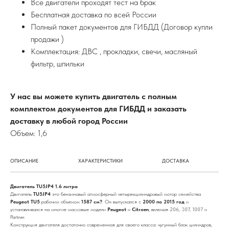
Все двигатели проходят тест на брак
Бесплатная доставка по всей России
Полный пакет документов для ГИБДД (Договор купли
продажи )
Комплектация: ДВС , прокладки, свечи, масляный
фильтр, шпильки
У нас вы можете купить двигатель с полным
комплектом документов для ГИБДД и заказать
доставку в любой город России
Объем: 1,6
ОПИСАНИЕ
ХАРАКТЕРИСТИКИ
ДОСТАВКА
Двигатель TU5JP4 1.6 литра
Двигатель
TU5JP4
это бензиновый атмосферный четырехцилиндровый мотор семейства
Peugeot TU5
рабочим объемом
1587 см?
. Он выпускался с
2000 по 2015 год
и
устанавливался на многие массовые модели
Peugeot
и
Citroen
, включая 206, 307, 1007 и
Partner.
Конструкция двигателя достаточно современная для своего класса: чугунный блок цилиндров,