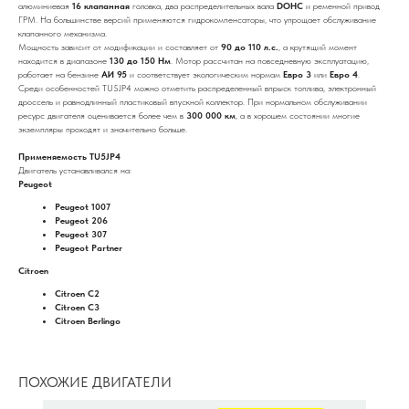
алюминиевая
16 клапанная
головка, два распределительных вала
DOHC
и ременной привод
ГРМ. На большинстве версий применяются гидрокомпенсаторы, что упрощает обслуживание
клапанного механизма.
Мощность зависит от модификации и составляет от
90 до 110 л.с.
, а крутящий момент
находится в диапазоне
130 до 150 Нм
. Мотор рассчитан на повседневную эксплуатацию,
работает на бензине
АИ 95
и соответствует экологическим нормам
Евро 3
или
Евро 4
.
Среди особенностей TU5JP4 можно отметить распределенный впрыск топлива, электронный
дроссель и равнодлинный пластиковый впускной коллектор. При нормальном обслуживании
ресурс двигателя оценивается более чем в
300 000 км
, а в хорошем состоянии многие
экземпляры проходят и значительно больше.
Применяемость TU5JP4
Двигатель устанавливался на:
Peugeot
Peugeot 1007
Peugeot 206
Peugeot 307
Peugeot Partner
Citroen
Citroen C2
Citroen C3
Citroen Berlingo
ПОХОЖИЕ ДВИГАТЕЛИ