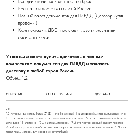
Все двигатели проходят тест на брак
Бесплатная доставка по всей России
Полный пакет документов для ГИБДД (Договор купли
продажи )
Комплектация: ДВС , прокладки, свечи, масляный
фильтр, шпильки
У нас вы можете купить двигатель с полным
комплектом документов для ГИБДД и заказать
доставку в любой город России
Объем: 1,2
ОПИСАНИЕ
ХАРАКТЕРИСТИКИ
ДОСТАВКА
Z12E
1.2-литровый двигатель Suzuki Z12E — это бензиновый 4-цилиндровый мотор, выпускавшийся с
2010-х годов и применявшийся на компактных моделях Suzuki. Агрегат с алюминиевым блоком
цилиндров, 16-клапанной ГБЦ и цепным приводом ГРМ отличается хорошей экономичностью,
лёгкой конструкцией и надёжностью. Благодаря сбалансированным характеристикам Z12E стал
практичным мотором для городских автомобилей.