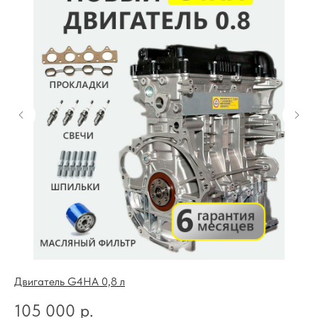
Двигатель G4HA 0,8 л
Дв
105 000
р.
1