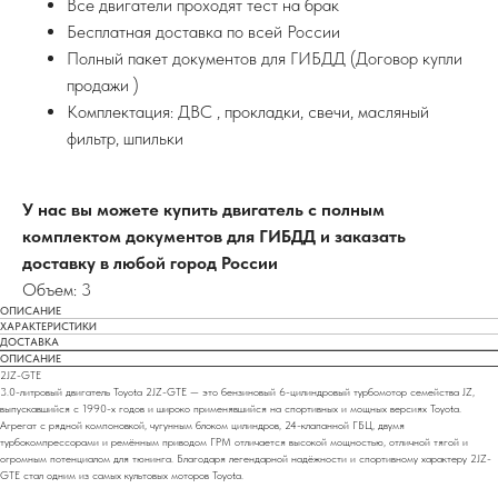
Все двигатели проходят тест на брак
Бесплатная доставка по всей России
Полный пакет документов для ГИБДД (Договор купли
продажи )
Комплектация: ДВС , прокладки, свечи, масляный
фильтр, шпильки
У нас вы можете купить двигатель с полным
комплектом документов для ГИБДД и заказать
доставку в любой город России
Объем: 3
ОПИСАНИЕ
ХАРАКТЕРИСТИКИ
ДОСТАВКА
ОПИСАНИЕ
2JZ-GTE
3.0-литровый двигатель Toyota 2JZ-GTE — это бензиновый 6-цилиндровый турбомотор семейства JZ,
выпускавшийся с 1990-х годов и широко применявшийся на спортивных и мощных версиях Toyota.
Агрегат с рядной компоновкой, чугунным блоком цилиндров, 24-клапанной ГБЦ, двумя
турбокомпрессорами и ремённым приводом ГРМ отличается высокой мощностью, отличной тягой и
огромным потенциалом для тюнинга. Благодаря легендарной надёжности и спортивному характеру 2JZ-
GTE стал одним из самых культовых моторов Toyota.