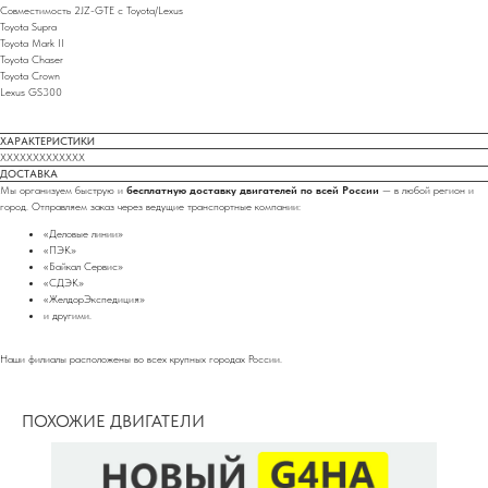
Совместимость 2JZ-GTE с Toyota/Lexus
Toyota Supra
Toyota Mark II
Toyota Chaser
Toyota Crown
Lexus GS300
ХАРАКТЕРИСТИКИ
XXXXXXXXXXXXX
ДОСТАВКА
Мы организуем быструю и
бесплатную доставку двигателей по всей России
— в любой регион и
город. Отправляем заказ через ведущие транспортные компании:
«Деловые линии»
«ПЭК»
«Байкал Сервис»
«СДЭК»
«ЖелдорЭкспедиция»
и другими.
Наши филиалы расположены во всех крупных городах России.
ПОХОЖИЕ ДВИГАТЕЛИ