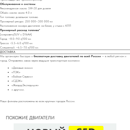
Обслуживание и системы
Рекомендуемое масло: 5W‑30 для дизеля
Объём масла: около 4.0 л
Тип топлива: дизельное топливо
Примерный ресурс: 250 000–300 000 км
Расположение номера двигателя: на блоке, у стыка с КПП
Примерный расход топлива
*
(микроавто/SUV с D16AA)
Город: ~8.0–9.0 л/100 км
Трасса: ~5.5–6.0 л/100 км
Смешанный: ~6.5–7.0 л/100 км
ДОСТАВКА
Мы организуем быструю и
бесплатную доставку двигателей по всей России
— в любой регион и
город. Отправляем заказ через ведущие транспортные компании:
«Деловые линии»
«ПЭК»
«Байкал Сервис»
«СДЭК»
«ЖелдорЭкспедиция»
и другими.
Наши филиалы расположены во всех крупных городах России.
ПОХОЖИЕ ДВИГАТЕЛИ