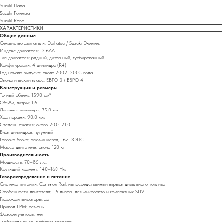
Suzuki Liana
Suzuki Forenza
Suzuki Reno
ХАРАКТЕРИСТИКИ
Общие данные
Семейство двигателя: Daihatsu / Suzuki D‑series
Индекс двигателя: D16AA
Тип двигателя: рядный, дизельный, турбированный
Конфигурация: 4 цилиндра (R4)
Год начала выпуска: около 2002–2003 года
Экологический класс: ЕВРО 3 / ЕВРО 4
Конструкция и размеры
Точный объем: 1590 см³
Объём, литры: 1.6
Диаметр цилиндра: 75.0 мм
Ход поршня: 90.0 мм
Степень сжатия: около 20.0–21.0
Блок цилиндров: чугунный
Головка блока: алюминиевая, 16v DOHC
Масса двигателя: около 120 кг
Производительность
Мощность: 70–85 л.с.
Крутящий момент: 140–160 Нм
Газораспределение и питание
Система питания: Common Rail, непосредственный впрыск дизельного топлива
Особенности двигателя: 1.6 дизель для микроавто и компактных SUV
Гидрокомпенсаторы: да
Привод ГРМ: ремень
Фазорегуляторы: нет
Турбонаддув: да, турбокомпрессор