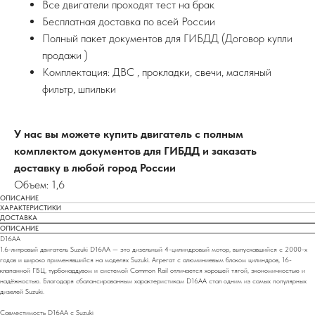
Все двигатели проходят тест на брак
Бесплатная доставка по всей России
Полный пакет документов для ГИБДД (Договор купли
продажи )
Комплектация: ДВС , прокладки, свечи, масляный
фильтр, шпильки
У нас вы можете купить двигатель с полным
комплектом документов для ГИБДД и заказать
доставку в любой город России
Объем: 1,6
ОПИСАНИЕ
ХАРАКТЕРИСТИКИ
ДОСТАВКА
ОПИСАНИЕ
D16AA
1.6-литровый двигатель Suzuki D16AA — это дизельный 4-цилиндровый мотор, выпускавшийся с 2000-х
годов и широко применявшийся на моделях Suzuki. Агрегат с алюминиевым блоком цилиндров, 16-
клапанной ГБЦ, турбонаддувом и системой Common Rail отличается хорошей тягой, экономичностью и
надёжностью. Благодаря сбалансированным характеристикам D16AA стал одним из самых популярных
дизелей Suzuki.
Совместимость D16AA с Suzuki