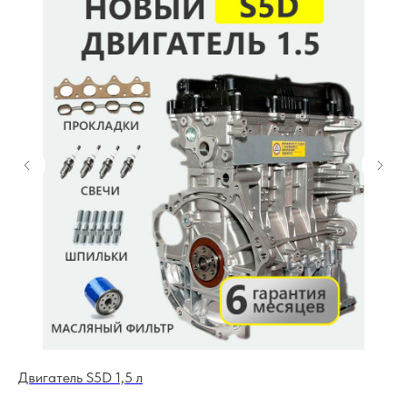
Двигатель S5D 1,5 л
Дв