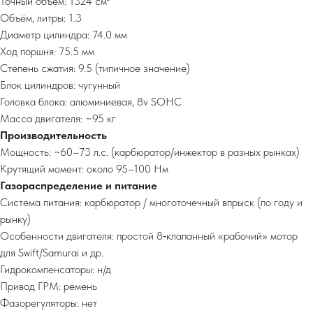
Точный объем: 1324 см³
Объём, литры: 1.3
Диаметр цилиндра: 74.0 мм
Ход поршня: 75.5 мм
Степень сжатия: 9.5 (типичное значение)
Блок цилиндров: чугунный
Головка блока: алюминиевая, 8v SOHC
Масса двигателя: ~95 кг
Производительность
Мощность: ~60–73 л.с. (карбюратор/инжектор в разных рынках)
Крутящий момент: около 95–100 Нм
Газораспределение и питание
Система питания: карбюратор / многоточечный впрыск (по году и
рынку)
Особенности двигателя: простой 8‑клапанный «рабочий» мотор
для Swift/Samurai и др.
Гидрокомпенсаторы: н/д
Привод ГРМ: ремень
Фазорегуляторы: нет