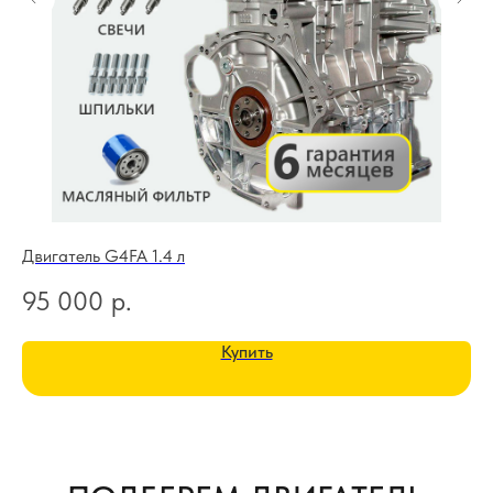
Двигатель G4FA 1.4 л
Дв
95 000
р.
1
Купить