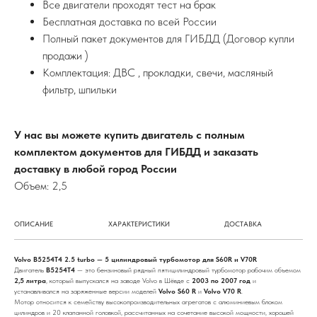
Все двигатели проходят тест на брак
Бесплатная доставка по всей России
Полный пакет документов для ГИБДД (Договор купли
продажи )
Комплектация: ДВС , прокладки, свечи, масляный
фильтр, шпильки
У нас вы можете купить двигатель с полным
комплектом документов для ГИБДД и заказать
доставку в любой город России
Объем: 2,5
ОПИСАНИЕ
ХАРАКТЕРИСТИКИ
ДОСТАВКА
Volvo B5254T4 2.5 turbo — 5 цилиндровый турбомотор для S60R и V70R
Двигатель
B5254T4
— это бензиновый рядный пятицилиндровый турбомотор рабочим объемом
2,5 литра
, который выпускался на заводе Volvo в Шёвде с
2003 по 2007 год
и
устанавливался на заряженные версии моделей
Volvo S60 R
и
Volvo V70 R
.
Мотор относится к семейству высокопроизводительных агрегатов с алюминиевым блоком
цилиндров и 20 клапанной головкой, рассчитанных на сочетание высокой мощности, хорошей