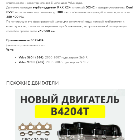
эластичности и характерного для 5 цилиндров Volvo звука.
Двигатель оснащен
турбонаддувом KKK K24
, системой
DOHC
и фазорегулированием
Dual
CVVT
, что позволяет ему развивать до
300 л.с.
и обеспечивать крутящий момент в диапазоне
350 400 Нм
.
По конструкции это форсированный мотор для динамичной езды, который требователен к
качеству масла, топлива и своевременному обслуживанию, но при правильной эксплуатации
способен пройти около
240 000 км
.
Применяемость B5254T4
Двигатель устанавливался на:
Volvo
Volvo S60 I (384)
: 2003 2007 годы, версия S60 R
Volvo V70 II (285)
: 2003 2007 годы, версия V70 R
ПОХОЖИЕ ДВИГАТЕЛИ