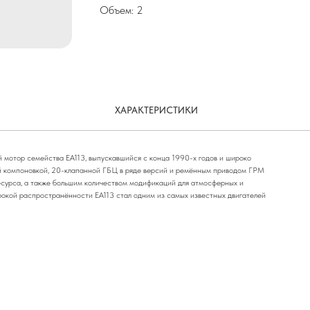
Объем: 2
ХАРАКТЕРИСТИКИ
й мотор семейства EA113, выпускавшийся с конца 1990-х годов и широко
дной компоновкой, 20-клапанной ГБЦ в ряде версий и ремённым приводом ГРМ
сурса, а также большим количеством модификаций для атмосферных и
рокой распространённости EA113 стал одним из самых известных двигателей