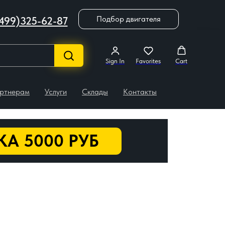
Подбор двигателя
499)325-62-87
Sign In
Favorites
Cart
ртнерам
Услуги
Склады
Контакты
А 5000 РУБ