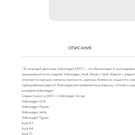
ОПИСАНИЕ
1.8-литровый двигатель Volkswagen EA113 — это бензиновый 4-цилиндровы
применявшийся на моделях Volkswagen, Audi, Skoda и Seat. Агрегат с ря
отличается хорошим запасом прочности, удачным балансом мощности и ре
турбированных версий. Благодаря распределённому впрыску топлива и ши
концерна Volkswagen.
Совместимость EA113 с Volkswagen Group
Volkswagen Golf
Volkswagen Passat
Volkswagen Jetta
Volkswagen Tiguan
Audi A3
Audi A4
Audi TT