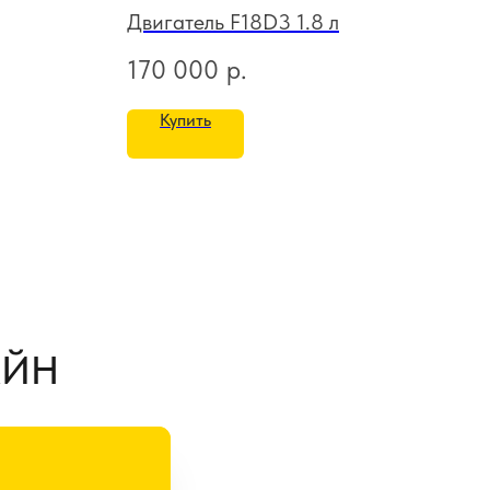
Двигатель F18D3 1.8 л
Дви
170 000
р.
26
Купить
АЙН