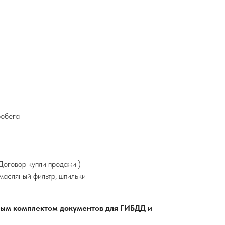
робега
оговор купли продажи )
 масляный фильтр, шпильки
лным комплектом документов для ГИБДД и