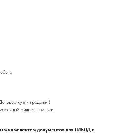
робега
оговор купли продажи )
 масляный фильтр, шпильки
лным комплектом документов для ГИБДД и