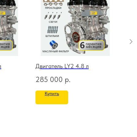
л
Двигатель LY2 4.8 л
Дви
285 000
р.
28
Купить