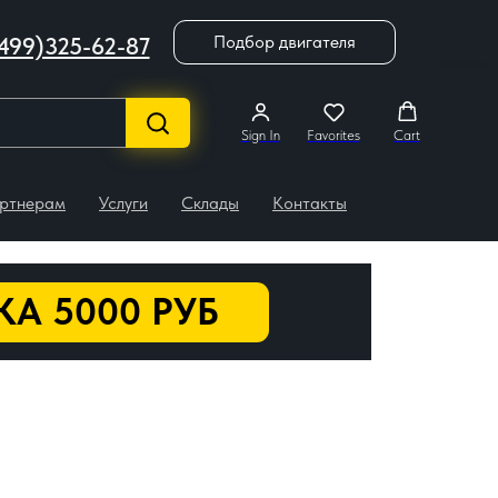
Подбор двигателя
499)325-62-87
Sign In
Favorites
Cart
ртнерам
Услуги
Склады
Контакты
А 5000 РУБ