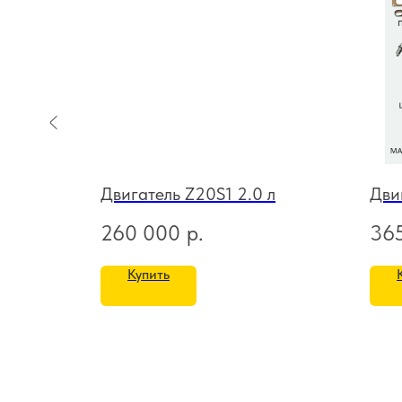
л
Двигатель Z20S1 2.0 л
Дви
260 000
р.
36
Купить