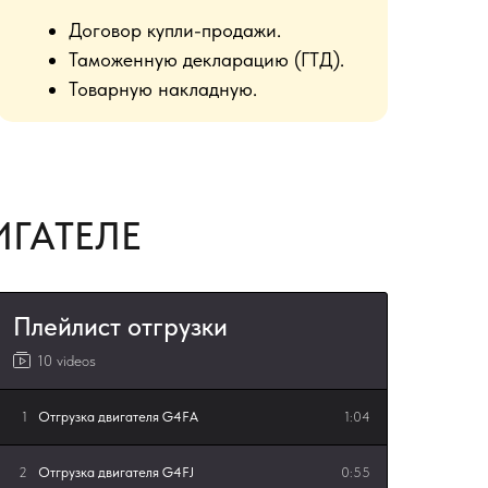
Договор купли-продажи.
Таможенную декларацию (ГТД).
Товарную накладную.
ГАТЕЛЕ
Плейлист отгрузки
10 videos
1
Отгрузка двигателя G4FA
1:04
2
Отгрузка двигателя G4FJ
0:55