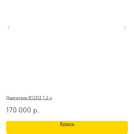
Двигатель B12D2 1.2 л
Дв
170 000
р.
1
Купить