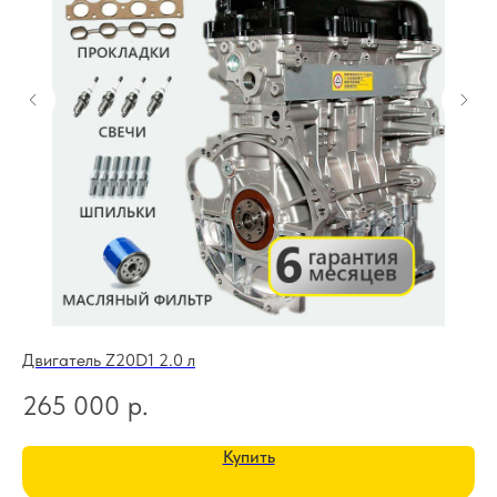
Двигатель Z20D1 2.0 л
Дв
265 000
р.
1
Купить