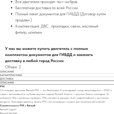
Все двигатели проходят тест на брак
Бесплатная доставка по всей России
Полный пакет документов для ГИБДД (Договор купли
продажи )
Комплектация: ДВС , прокладки, свечи, масляный
фильтр, шпильки
У нас вы можете купить двигатель с полным
комплектом документов для ГИБДД и заказать
доставку в любой город России
Объем: 2
ОПИСАНИЕ
ХАРАКТЕРИСТИКИ
ДОСТАВКА
ОПИСАНИЕ
P9X
2.0-литровый двигатель Renault P9X — это бензиновый 4-цилиндровый мотор, выпускавшийся с 2000-х
годов и применявшийся на более крупных моделях Renault. Агрегат с чугунным блоком цилиндров, 16-
клапанной ГБЦ и ремённым приводом ГРМ отличается хорошей тягой, плавной работой и достойным
ресурсом. Благодаря удачному объёму P9X стал популярным мотором для семейных автомобилей.
Совместимость P9X с Renault
Renault Laguna
Renault Vel Satis