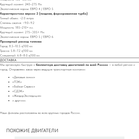
Крутящий момент: 240–275 Нм
Экологические нормы: ЕВРО 4 / ЕВРО 5
Характеристики версии 2 (поздняя, форсированная турбо)
Точный объем: ~2.0 литра
Степень сжатия: ~9.0–9.2
Мощность: 185–210+ л.с.
Крутящий момент: 275–305+ Нм
Экологические нормы: ЕВРО 5 / ЕВРО 6
Примерный расход топлива
Город: 8.5–10.5 л/100 км
Трасса: 5.8–7.2 л/100 км
Смешанный: 6.8–8.0 л/100 км
ДОСТАВКА
Мы организуем быструю и
бесплатную доставку двигателей по всей России
— в любой регион и
город. Отправляем заказ через ведущие транспортные компании:
«Деловые линии»
«ПЭК»
«Байкал Сервис»
«СДЭК»
«ЖелдорЭкспедиция»
и другими.
Наши филиалы расположены во всех крупных городах России.
ПОХОЖИЕ ДВИГАТЕЛИ