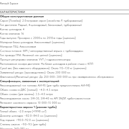
Renault Espace
ХАРАКТЕРИСТИКИ
Общие конструктивные данные
Серия (Линейка): 2.0‑литровая серия (семейство P, турбированные)
Тип двигателя: Рядный, 4‑цилиндровый, бензиновый, турбированный
Кол-во цилиндров: 4
Кол-во клапанов: 16
Годы выпуска: Примерно с 2000‑х по 2010‑е годы (оценочно)
Материал блока цилиндров: Алюминиевый (оценочно)
Материал ГБЦ: Алюминиевая
Система питания: MPI / непосредственный впрыск с турбонаддувом
Тип привода ГРМ: Ременной или цепной (оценочно)
Принцип регулировки клапанов: VVT / гидрокомпенсаторы
Расположение номера двигателя: На блоке цилиндров в районе стыка с КПП
Сухой вес (без навесного оборудования): Около 115–130 кг (оценочно)
Заявленный ресурс (производителем): Около 200 000 км
Фактический/Расчетный ресурс: До 250 000–300 000 км при своевременном обслуживании
Спецификации, связанные с эксплуатацией
Рекомендованный тип топлива: АИ‑95 (для турбо предпочтительно АИ‑98)
Объем смазки в ДВС (полный): ~4.0–4.5 литра
Объем смазки (для замены): 3.5–4.0 литра
Рекомендованное масло: 5W‑30, 5W‑40 по API SN/SP, турбо‑совместимое
Регламент масляного сервиса: 10 000–15 000 км
Характеристики версии 1 (ранняя турбо)
Точный объем: ~2.0 литра (≈1998 см³)
Диаметр цилиндра: ~82.0–84.0 мм (оценочно)
Ход поршня: ~90.0–92.0 мм (оценочно)
Степень сжатия: ~9.0–9.5 (для турбо)
Мощность: 160–185 л.с.